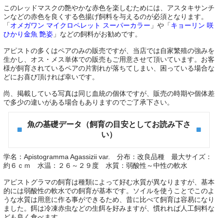
このレッドマスクの艶やかな赤色を楽しむためには、アスタキサンチ
ンなどの赤色を良くする色揚げ飼料を与えるのが必須となります。
「
オメガワン マイクロペレット スーパーカラー
」や「
キョーリン 咲
ひかり金魚 艶姿
」などの飼料がお勧めです。
アピストの多くはペアのみの販売ですが、当店では自家繁殖の強みを
生かし、オス・メス単体での販売もご用意させて頂いています。お客
様が飼育されているペアの片割れが落ちてしまい、困っている場合な
どにお喜び頂ければ幸いです。
尚、掲載している写真は同じ血統の個体ですが、販売の時期や個体差
で多少の違いがある場合もありますのでご了承下さい。
魚の基礎データ（飼育の目安としてお読み下さ
い）
学名：Apistogramma Agassizii var.
分布：改良品種
最大サイズ：
約６ｃｍ
水温：２６～２９度
水質：弱酸性～中性の軟水
アピストグラマの飼育は種類によって好む水質が異なりますが、基本
的には弱酸性の軟水での飼育が基本です。ソイルを使うことでこのよ
うな水質は用意に作る事ができるため、昔に比べて飼育は容易になり
ました。餌は冷凍赤虫などの生餌を好みますが、慣れれば人工飼料な
ども良く食べます。