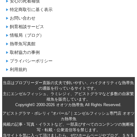
安心の死着補償
特定商取引に基く表示
お問い合わせ
飼育相談サービス
情報局（ブログ）
熱帯魚写真館
取材協力の事例
プライバシーポリシー
利用規約
当店はプロブリーダー直販の丈夫で飼いやすい、ハイクオリティな
熱帯魚
の通販
を行っているサイトです。
主に
エンゼルフィッシュ
、
ラミレジィ
、
アピストグラマ
など多数の自家繁
殖魚を
販売
しています。
Copyright© 2000-2026 オオツカ熱帯魚 All Rights Reserved.
アピストグラマ・ボレリィ “オパール”｜エンゼルフィッシュ専門店 オオツ
カ熱帯魚
掲載の記事・写真・イラストなど、一部及びすべてのコンテンツの無断複
写・転載・公衆送信等を禁じます。
当サイトを気に入って頂けましたら、ぜひホームページやブログ、ＳＮＳ