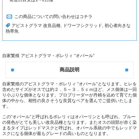
この商品についての問い合わせはコチラ
アピストグラマ 改良品種
,
ドワーフシクリッド
,
初心者向きな
熱帯魚
自家繁殖 アピストグラマ・ボレリィ “オパール”
商品説明
自家繁殖のアピストグラマ・ボレリィ “オパール”
となります。ヒレを
含めたサイズがオスでは約２．５～３．５ｃｍほど、メス個体は一回
り小ぶりな個体となります。プロブリーダーが丹精を込めて育てた個
体の中から、
相性の良さそうな良質なペアを選んで
ご提供いたしま
す。
この“オパール”と呼ばれる
ボレリィはオパーリンとも呼ばれ
、ブルー
の発色がとても美しい改良品種となります。またオスの頭部が赤く染
まるタイプはレッドマスクと呼ばれ、オパール系統の中でもレッドマ
スクになる個体が最もグレードの高いものとなります。