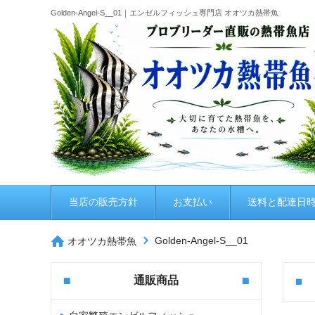
Golden-Angel-S__01｜エンゼルフィッシュ専門店 オオツカ熱帯魚
当店の販売方針
お支払い
送料と配達日
Golden-Angel-S__01
オオツカ熱帯魚
通販商品