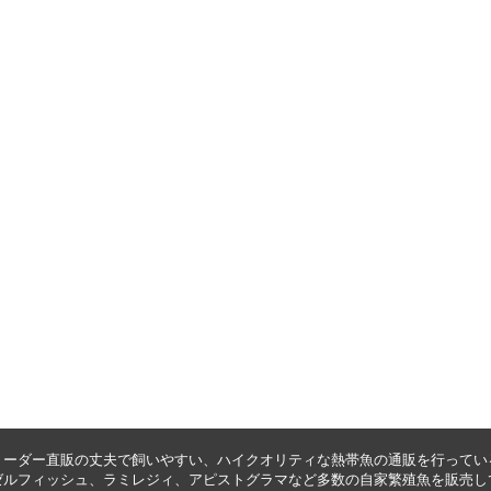
リーダー直販の丈夫で飼いやすい、ハイクオリティな
熱帯魚の通販
を行ってい
ゼルフィッシュ
、
ラミレジィ
、
アピストグラマ
など多数の自家繁殖魚を
販売
し