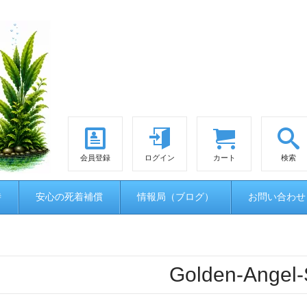
会員登録
ログイン
カート
検索
時
安心の死着補償
情報局（ブログ）
お問い合わせ
Golden-Angel