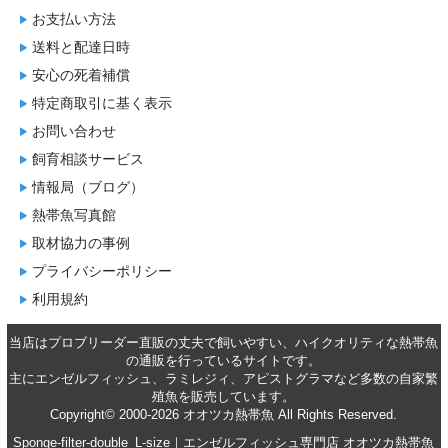
お支払い方法
送料と配達日時
安心の死着補償
特定商取引に基く表示
お問い合わせ
飼育相談サービス
情報局（ブログ）
熱帯魚写真館
取材協力の事例
プライバシーポリシー
利用規約
当店はプロブリーダー直販の丈夫で飼いやすい、ハイクオリティな
熱帯魚
の通販
を行っているサイトです。
主に
エンゼルフィッシュ
、
ラミレジィ
、
アピストグラマ
など多数の自家繁
殖魚を
販売
しています。
Copyright© 2000-2026 オオツカ熱帯魚 All Rights Reserved.
Sponge-filter-double_L-size｜エンゼルフィッシュ専門店 オオツカ熱帯魚