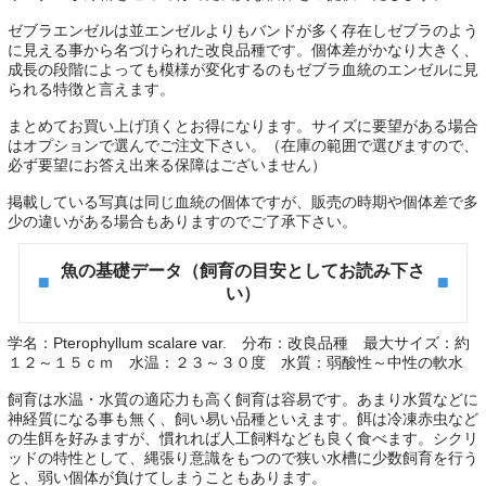
ゼブラエンゼルは並エンゼルよりもバンドが多く存在しゼブラのよう
に見える事から名づけられた改良品種です。個体差がかなり大きく、
成長の段階によっても模様が変化するのもゼブラ血統のエンゼルに見
られる特徴と言えます。
まとめてお買い上げ頂くとお得になります。サイズに要望がある場合
はオプションで選んでご注文下さい。（在庫の範囲で選びますので、
必ず要望にお答え出来る保障はございません）
掲載している写真は同じ血統の個体ですが、販売の時期や個体差で多
少の違いがある場合もありますのでご了承下さい。
魚の基礎データ（飼育の目安としてお読み下さ
い）
学名：Pterophyllum scalare var. 分布：改良品種 最大サイズ：約
１２～１５ｃｍ 水温：２３～３０度 水質：弱酸性～中性の軟水
飼育は水温・水質の適応力も高く飼育は容易です。あまり水質などに
神経質になる事も無く、飼い易い品種といえます。餌は冷凍赤虫など
の生餌を好みますが、慣れれば人工飼料なども良く食べます。シクリ
ッドの特性として、縄張り意識をもつので狭い水槽に少数飼育を行う
と、弱い個体が負けてしまうこともあります。