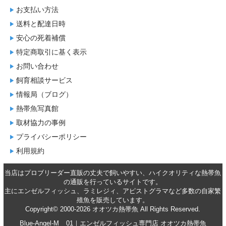
お支払い方法
送料と配達日時
安心の死着補償
特定商取引に基く表示
お問い合わせ
飼育相談サービス
情報局（ブログ）
熱帯魚写真館
取材協力の事例
プライバシーポリシー
利用規約
当店はプロブリーダー直販の丈夫で飼いやすい、ハイクオリティな
熱帯魚
の通販
を行っているサイトです。
主に
エンゼルフィッシュ
、
ラミレジィ
、
アピストグラマ
など多数の自家繁
殖魚を
販売
しています。
Copyright© 2000-2026 オオツカ熱帯魚 All Rights Reserved.
Blue-Angel-M__01｜エンゼルフィッシュ専門店 オオツカ熱帯魚