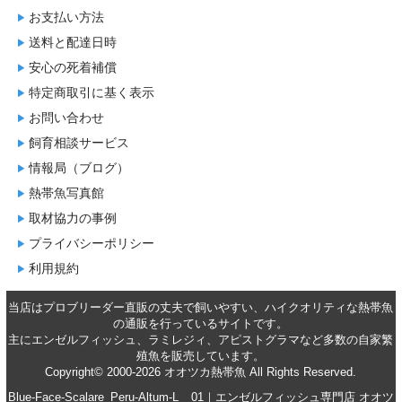
お支払い方法
送料と配達日時
安心の死着補償
特定商取引に基く表示
お問い合わせ
飼育相談サービス
情報局（ブログ）
熱帯魚写真館
取材協力の事例
プライバシーポリシー
利用規約
当店はプロブリーダー直販の丈夫で飼いやすい、ハイクオリティな
熱帯魚
の通販
を行っているサイトです。
主に
エンゼルフィッシュ
、
ラミレジィ
、
アピストグラマ
など多数の自家繁
殖魚を
販売
しています。
Copyright© 2000-2026 オオツカ熱帯魚 All Rights Reserved.
Blue-Face-Scalare_Peru-Altum-L__01｜エンゼルフィッシュ専門店 オオツ