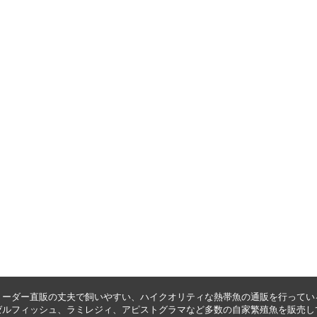
リーダー直販の丈夫で飼いやすい、ハイクオリティな
熱帯魚の通販
を行ってい
ゼルフィッシュ
、
ラミレジィ
、
アピストグラマ
など多数の自家繁殖魚を
販売
し