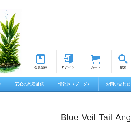
会員登録
ログイン
カート
検索
時
安心の死着補償
情報局（ブログ）
お問い合わせ
Blue-Veil-Tail-An