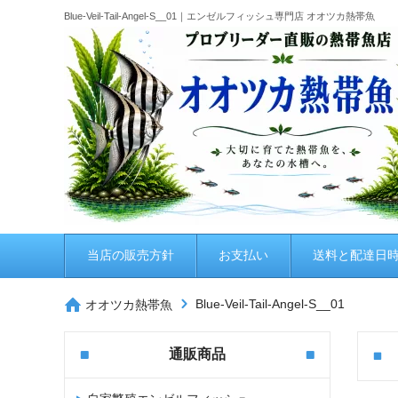
Blue-Veil-Tail-Angel-S__01｜エンゼルフィッシュ専門店 オオツカ熱帯魚
当店の販売方針
お支払い
送料と配達日
Blue-Veil-Tail-Angel-S__01
オオツカ熱帯魚
通販商品