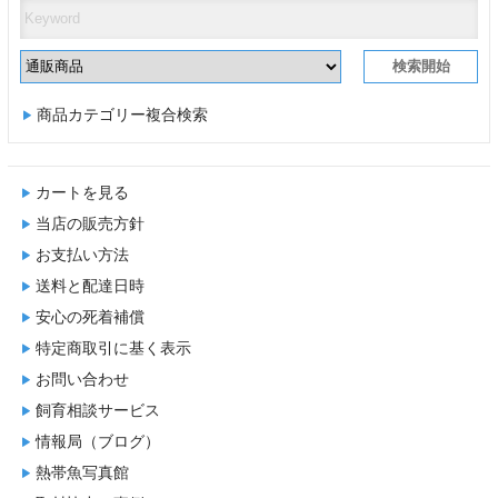
商品カテゴリー複合検索
カートを見る
当店の販売方針
お支払い方法
送料と配達日時
安心の死着補償
特定商取引に基く表示
お問い合わせ
飼育相談サービス
情報局（ブログ）
熱帯魚写真館