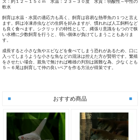
ズ：約１２～１５ｃｍ
水温：２３～３０度
水質：弱酸性～中性の
軟水
飼育は水温・水質の適応力も高く、飼育は容易な熱帯魚の１つと言え
ます。餌は冷凍赤虫などの生餌を好みますが、慣れれば人工飼料など
も良く食べます。シクリッドの特性として、縄張り意識をもつので狭
い水槽に少数飼育を行うと、弱い個体が負けてしまうこともありま
す。
成長すると小さな魚やエビなどを食べてしまう恐れがあるため、口に
入ってしまうような小さな魚などの混泳は控えた方が賢明です。繁殖
をさせたい場合、親魚で無ければ雌雄の判別は困難な為、少なくとも
５～６尾は飼育して仲の良いペアを作る方法が得策です。
おすすめ商品