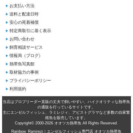
お支払い方法
送料と配達日時
安心の死着補償
特定商取引に基く表示
お問い合わせ
飼育相談サービス
情報局（ブログ）
熱帯魚写真館
取材協力の事例
プライバシーポリシー
利用規約
当店はプロブリーダー直販の丈夫で飼いやすい、ハイクオリティな
熱帯魚
の通販
を行っているサイトです。
主に
エンゼルフィッシュ
、
ラミレジィ
、
アピストグラマ
など多数の自家繁
殖魚を
販売
しています。
Copyright© 2000-2026 オオツカ熱帯魚 All Rights Reserved.
Rainbow_Ramirezi｜エンゼルフィッシュ専門店 オオツカ熱帯魚