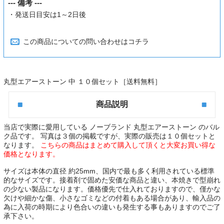
--- 備考 ---
・発送日目安は1～2日後
この商品についての問い合わせはコチラ
丸型エアーストーン 中 １０個セット［送料無料］
商品説明
当店で実際に愛用している ノーブランド
丸型エアーストーン のバル
ク品
です。 写真は３個の掲載ですが、実際の販売は１０個セットと
なります。
こちらの商品はまとめて購入して頂くと大変お買い得な
価格となります。
サイズは本体の直径 約25mm、国内で最も多く利用されている標準
的なサイズです。接着剤で固めた安価な商品と違い、
本焼きで型崩れ
の少ない製品
になります。価格優先で仕入れておりますので、僅かな
欠けや細かな傷、小さなゴミなどの付着もある場合があり、輸入品の
為に入荷の時期により色合いの違いも発生する事もありますのでご了
承下さい。