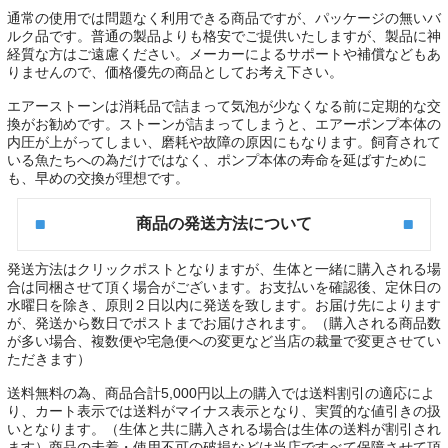
通常の使用では問題なく利用できる商品ですが、パッケージの無いバ
ルク品です。普通の製品よりも格安でご提供いたしますが、製品に神
経質な方はご遠慮ください。メーカーによるサポートや補償などもあ
りませんので、価格優先の商品としてお考え下さい。
エアーストーンは消耗品
で詰まって
気泡が少なくなる前に定期的な交
換
がお勧めです。ストーンが詰まってしまうと、エアーポンプ本体の
内圧が上がってしまい、磨耗や故障の原因にもなります。飼育されて
いる魚たちへの為だけではなく、ポンプ本体の寿命を延ばすために
も、早めの交換が理想です。
商品の発送方法について
発送方法はクリックポストとなりますが、生体と一緒に購入される場
合は同梱させて頂く場合がございます。お支払いを確認後、定休日の
水曜日を除き、原則２日以内に発送を致します。お届け先によります
が、発送から数日でポストまでお届けされます。（購入される商品数
が多い場合、複数便や宅急便への変更など当店の裁量で変更させてい
ただきます）
送料無料の為、商品合計5,000円以上の購入では送料割引の適応によ
り、カート表示では送料がマイナス表示となり、実質的な値引きの扱
いとなります。（生体と共に購入される場合は生体の送料が割引され
ます）商品の未着・使用不可の破損などは当店ですべて保障させて頂