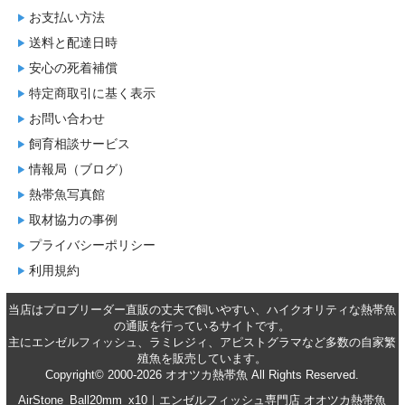
お支払い方法
送料と配達日時
安心の死着補償
特定商取引に基く表示
お問い合わせ
飼育相談サービス
情報局（ブログ）
熱帯魚写真館
取材協力の事例
プライバシーポリシー
利用規約
当店はプロブリーダー直販の丈夫で飼いやすい、ハイクオリティな
熱帯魚
の通販
を行っているサイトです。
主に
エンゼルフィッシュ
、
ラミレジィ
、
アピストグラマ
など多数の自家繁
殖魚を
販売
しています。
Copyright© 2000-2026 オオツカ熱帯魚 All Rights Reserved.
AirStone_Ball20mm_x10｜エンゼルフィッシュ専門店 オオツカ熱帯魚