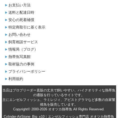
お支払い方法
送料と配達日時
安心の死着補償
特定商取引に基く表示
お問い合わせ
飼育相談サービス
情報局（ブログ）
熱帯魚写真館
取材協力の事例
プライバシーポリシー
利用規約
当店はプロブリーダー直販の丈夫で飼いやすい、ハイクオリティな
熱帯魚
の通販
を行っているサイトです。
主に
エンゼルフィッシュ
、
ラミレジィ
、
アピストグラマ
など多数の自家繁
殖魚を
販売
しています。
Copyright© 2000-2026 オオツカ熱帯魚 All Rights Reserved.
Cylinder-AirStone_Big_x10｜エンゼルフィッシュ専門店 オオツカ熱帯魚