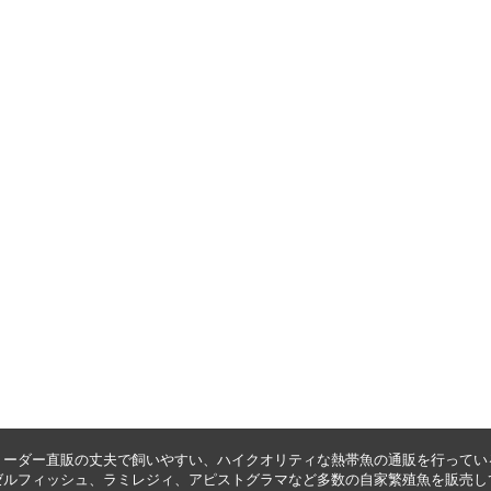
リーダー直販の丈夫で飼いやすい、ハイクオリティな
熱帯魚の通販
を行ってい
ゼルフィッシュ
、
ラミレジィ
、
アピストグラマ
など多数の自家繁殖魚を
販売
し