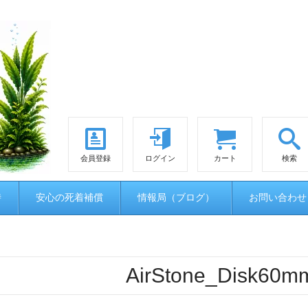
会員登録
ログイン
カート
検索
時
安心の死着補償
情報局（ブログ）
お問い合わせ
AirStone_Disk60m