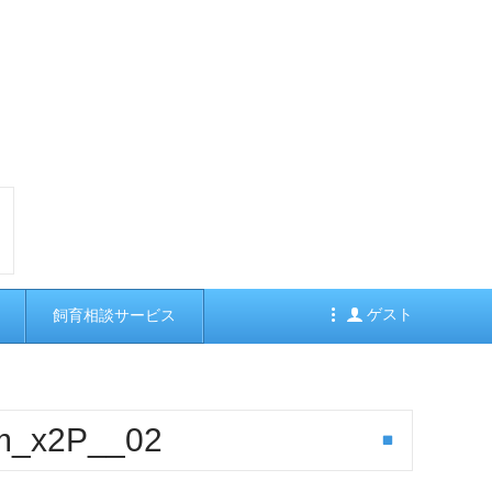
ゲスト
飼育相談サービス
m_x2P__02