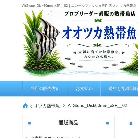
AirStone_Disk60mm_x2P__02｜エンゼルフィッシュ専門店 オオツカ熱帯魚
当店の販売方針
お支払い
送料と配達日
AirStone_Disk60mm_x2P__02
オオツカ熱帯魚
通販商品