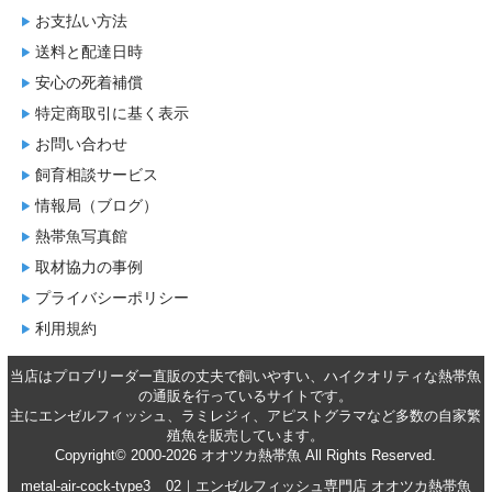
お支払い方法
送料と配達日時
安心の死着補償
特定商取引に基く表示
お問い合わせ
飼育相談サービス
情報局（ブログ）
熱帯魚写真館
取材協力の事例
プライバシーポリシー
利用規約
当店はプロブリーダー直販の丈夫で飼いやすい、ハイクオリティな
熱帯魚
の通販
を行っているサイトです。
主に
エンゼルフィッシュ
、
ラミレジィ
、
アピストグラマ
など多数の自家繁
殖魚を
販売
しています。
Copyright© 2000-2026 オオツカ熱帯魚 All Rights Reserved.
metal-air-cock-type3__02｜エンゼルフィッシュ専門店 オオツカ熱帯魚