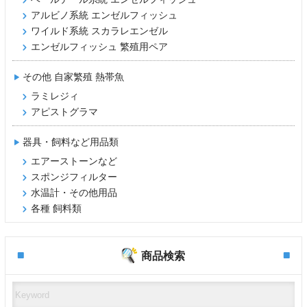
アルビノ系統 エンゼルフィッシュ
ワイルド系統 スカラレエンゼル
エンゼルフィッシュ 繁殖用ペア
その他 自家繁殖 熱帯魚
ラミレジィ
アピストグラマ
器具・飼料など用品類
エアーストーンなど
スポンジフィルター
水温計・その他用品
各種 飼料類
商品検索