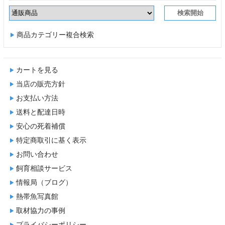
商品カテゴリー複合検索
カートを見る
当店の販売方針
お支払い方法
送料と配達日時
安心の死着補償
特定商取引に基く表示
お問い合わせ
飼育相談サービス
情報局（ブログ）
熱帯魚写真館
取材協力の事例
プライバシーポリシー