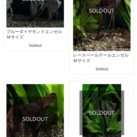
ブルーダイヤモンドエンゼル
Ｍサイズ
Soldout
レースベールテールエンゼル
Ｍサイズ
Soldout