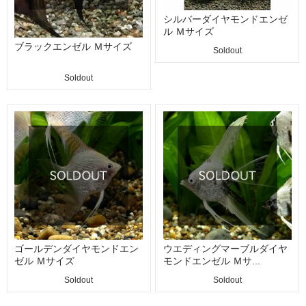
シルバーダイヤモンドエンゼ
ル Ｍサイズ
ブラックエンゼル Ｍサイズ
Soldout
Soldout
ゴールデンダイヤモンドエン
ウエディングマーブルダイヤ
ゼル Ｍサイズ
モンドエンゼル Ｍサ...
Soldout
Soldout