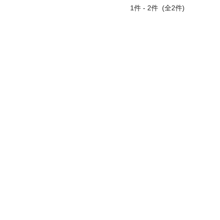
1
件 -
2
件 (全
2
件)