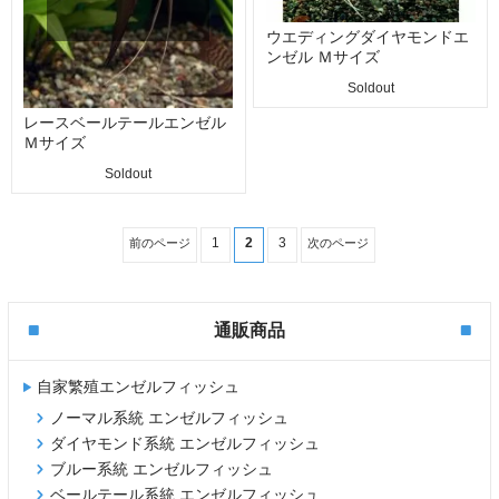
ウエディングダイヤモンドエ
ンゼル Ｍサイズ
Soldout
レースベールテールエンゼル
Ｍサイズ
Soldout
1
2
3
前のページ
次のページ
通販商品
自家繁殖エンゼルフィッシュ
ノーマル系統 エンゼルフィッシュ
ダイヤモンド系統 エンゼルフィッシュ
ブルー系統 エンゼルフィッシュ
ベールテール系統 エンゼルフィッシュ