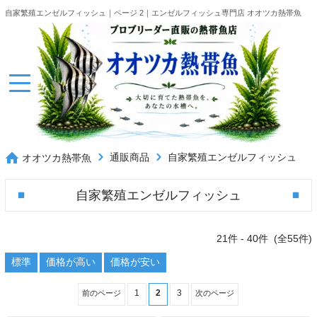
自家繁殖エンゼルフィッシュ｜ページ 2｜エンゼルフィッシュ専門店 オオツカ熱帯魚
通販商品
自家繁殖エンゼルフィッシュ
オオツカ熱帯魚
自家繁殖エンゼルフィッシュ
21
件 -
40
件 (全
55
件)
標準
価格が高い
価格が安い
1
2
3
前のページ
次のページ