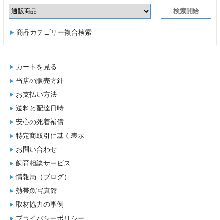
商品カテゴリー複合検索
カートを見る
当店の販売方針
お支払い方法
送料と配達日時
安心の死着補償
特定商取引に基く表示
お問い合わせ
飼育相談サービス
情報局（ブログ）
熱帯魚写真館
取材協力の事例
プライバシーポリシー