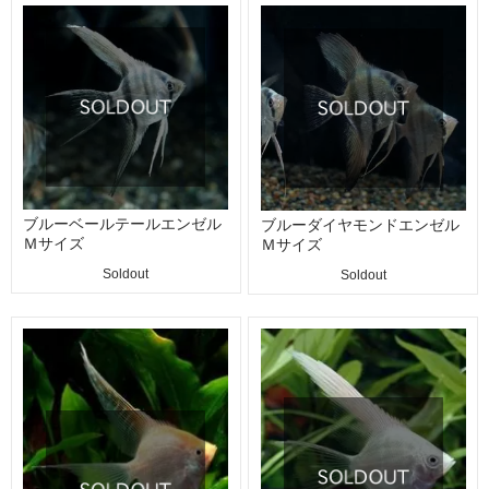
ブルーベールテールエンゼル
ブルーダイヤモンドエンゼル
Ｍサイズ
Ｍサイズ
Soldout
Soldout