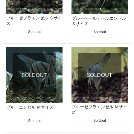
ブルーゼブラエンゼル Ｓサイ
ブルーベールテールエンゼル
ズ
Ｓサイズ
Soldout
Soldout
ブルーゼブラエンゼル Ｍサイ
ブルーエンゼル Ｍサイズ
ズ
Soldout
Soldout