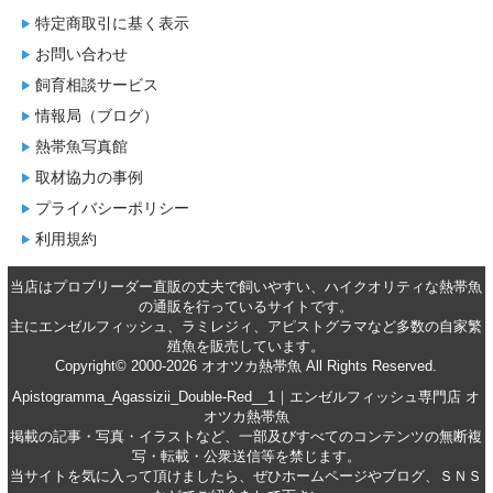
特定商取引に基く表示
お問い合わせ
飼育相談サービス
情報局（ブログ）
熱帯魚写真館
取材協力の事例
プライバシーポリシー
利用規約
当店はプロブリーダー直販の丈夫で飼いやすい、ハイクオリティな
熱帯魚
の通販
を行っているサイトです。
主に
エンゼルフィッシュ
、
ラミレジィ
、
アピストグラマ
など多数の自家繁
殖魚を
販売
しています。
Copyright© 2000-2026 オオツカ熱帯魚 All Rights Reserved.
Apistogramma_Agassizii_Double-Red__1｜エンゼルフィッシュ専門店 オ
オツカ熱帯魚
掲載の記事・写真・イラストなど、一部及びすべてのコンテンツの無断複
写・転載・公衆送信等を禁じます。
当サイトを気に入って頂けましたら、ぜひホームページやブログ、ＳＮＳ