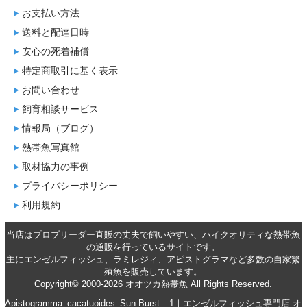
お支払い方法
送料と配達日時
安心の死着補償
特定商取引に基く表示
お問い合わせ
飼育相談サービス
情報局（ブログ）
熱帯魚写真館
取材協力の事例
プライバシーポリシー
利用規約
当店はプロブリーダー直販の丈夫で飼いやすい、ハイクオリティな
熱帯魚
の通販
を行っているサイトです。
主に
エンゼルフィッシュ
、
ラミレジィ
、
アピストグラマ
など多数の自家繁
殖魚を
販売
しています。
Copyright© 2000-2026 オオツカ熱帯魚 All Rights Reserved.
Apistogramma_cacatuoides_Sun-Burst__1｜エンゼルフィッシュ専門店 オ