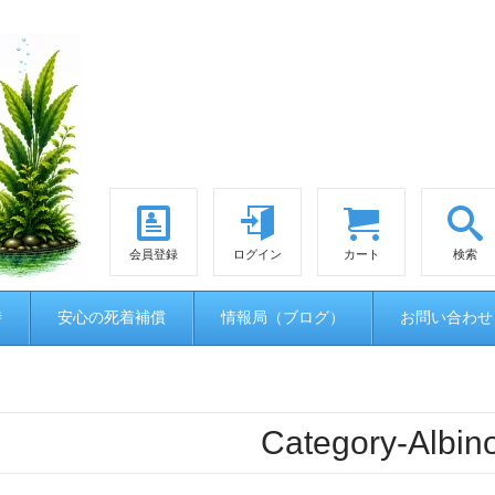
会員登録
ログイン
カート
検索
時
安心の死着補償
情報局（ブログ）
お問い合わせ
Category-Albin