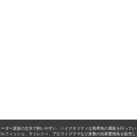
リーダー直販の丈夫で飼いやすい、ハイクオリティな
熱帯魚の通販
を行ってい
ゼルフィッシュ
、
ラミレジィ
、
アピストグラマ
など多数の自家繁殖魚を
販売
し