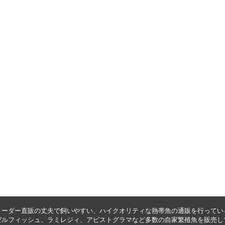
リーダー直販の丈夫で飼いやすい、ハイクオリティな
熱帯魚の通販
を行ってい
ゼルフィッシュ
、
ラミレジィ
、
アピストグラマ
など多数の自家繁殖魚を
販売
し