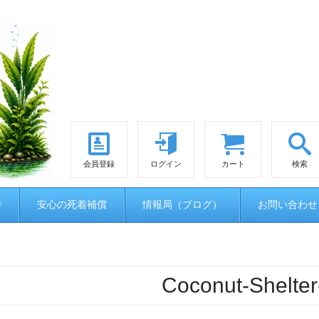
会員登録
ログイン
カート
検索
時
安心の死着補償
情報局（ブログ）
お問い合わせ
Coconut-Shelte