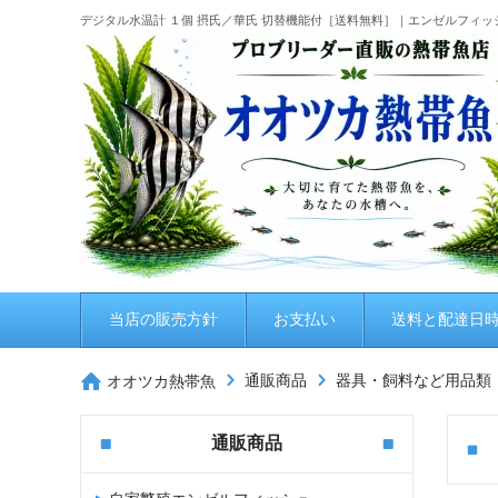
デジタル水温計 １個 摂氏／華氏 切替機能付［送料無料］｜エンゼルフィッ
当店の販売方針
お支払い
送料と配達日
通販商品
器具・飼料など用品類
オオツカ熱帯魚
通販商品