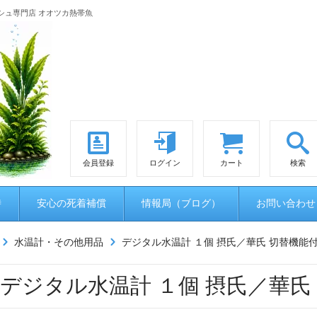
シュ専門店 オオツカ熱帯魚
会員登録
ログイン
カート
検索
時
安心の死着補償
情報局（ブログ）
お問い合わせ
水温計・その他用品
デジタル水温計 １個 摂氏／華氏 切替機能
デジタル水温計 １個 摂氏／華氏