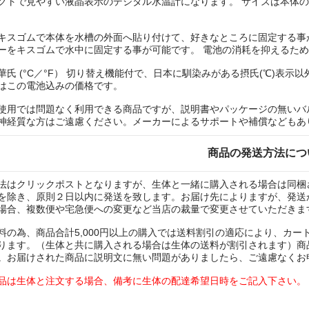
クトで見やすい液晶表示のデジタル水温計になります。 サイズは本体の最も大
キスゴムで本体を水槽の外面へ貼り付けて、好きなところに固定する事が
ーをキスゴムで水中に固定する事が可能です。 電池の消耗を抑えるため
華氏 (°C／°F） 切り替え機能付で、日本に馴染みがある摂氏(℃)表
はこの電池込みの価格です。
使用では問題なく利用できる商品ですが、説明書やパッケージの無いバ
神経質な方はご遠慮ください。メーカーによるサポートや補償などもあ
商品の発送方法につ
法はクリックポストとなりますが、生体と一緒に購入される場合は同梱
を除き、原則２日以内に発送を致します。お届け先によりますが、発送
場合、複数便や宅急便への変更など当店の裁量で変更させていただきま
料の為、商品合計5,000円以上の購入では送料割引の適応により、カ
ります。（生体と共に購入される場合は生体の送料が割引されます）商
。お届けされた商品に説明文に無い問題がありましたら、ご遠慮なくお
品は生体と注文する場合、備考に生体の配達希望日時をご記入下さい。