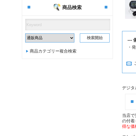
商品検索
--- 
・発
商品カテゴリー複合検索
デジタ
当店で
の付着
得な価