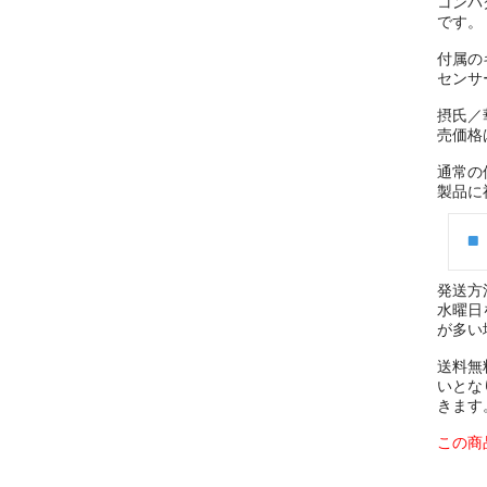
コンパ
です。
付属の
センサ
摂氏／
売価格
通常の
製品に
発送方
水曜日
が多い
送料無
いとな
きます
この商