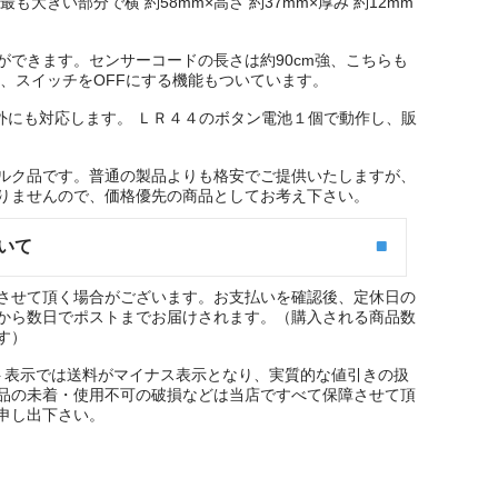
きい部分で横 約58mm×高さ 約37mm×厚み 約12mm
できます。センサーコードの長さは約90cm強、こちらも
、スイッチをOFFにする機能もついています。
示以外にも対応します。 ＬＲ４４のボタン電池１個で動作し、販
ルク品です。普通の製品よりも格安でご提供いたしますが、
りませんので、価格優先の商品としてお考え下さい。
いて
させて頂く場合がございます。お支払いを確認後、定休日の
から数日でポストまでお届けされます。（購入される商品数
す）
ート表示では送料がマイナス表示となり、実質的な値引きの扱
品の未着・使用不可の破損などは当店ですべて保障させて頂
申し出下さい。