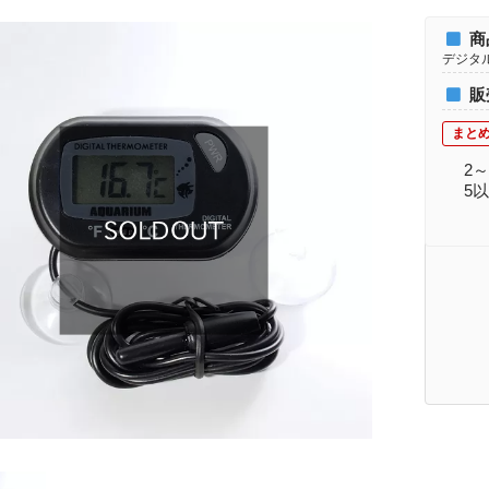
商
デジタ
販
2
5