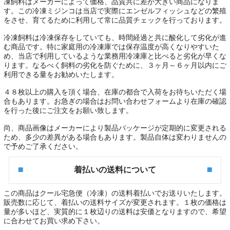
凍飼料はメーカーによって価格、品質共に差が大きい商品になりま
す。この冷凍ミジンコは当店で実際にエンゼルフィッシュなどの繁殖
をさせ、育てるために利用して常に品質チェックを行っております。
冷凍飼料は冷凍保存をしていても、時間経過と共に酸化して劣化が進
む商品です。特に家庭用の冷凍庫では保存温度が高くなりやすいた
め、当店で利用しているような業務用冷凍庫と比べると劣化が早くな
ります。なるべく飼料の劣化を防ぐために、３ヶ月～６ヶ月以内にご
利用できる量をお勧めいたします。
４８枚以上の購入を頂く場合、在庫の都合で入荷をお待ちいただく場
合もあります。お急ぎの場合は
お問い合わせフォーム
より在庫の確認
を行った後にご注文をお願い致します。
尚、商品画像はメーカーにより製品パッケージが定期的に変更される
ため、多少の差異がある場合もあります。製品自体は変わりませんの
で予めご了承ください。
着払いの送料について
この商品はクール宅急便（冷凍）の送料着払いでお送りいたします。
販売数に応じて、着払いの送料サイズが変更されます。１枚の価格は
量が多いほど、実質的に１枚辺りの送料は安価となりますので、希望
に合わせてお買い求め下さい。