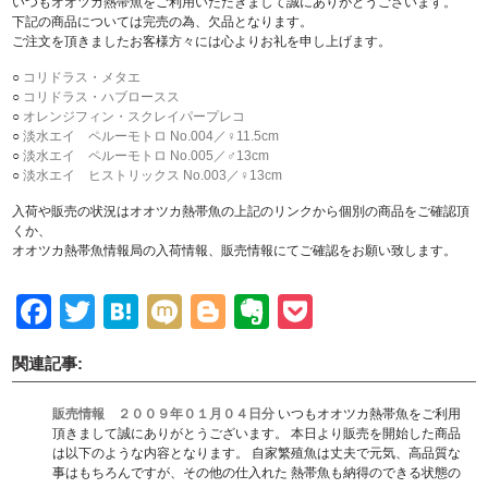
いつもオオツカ熱帯魚をご利用いただきまして誠にありがとうございます。
下記の商品については完売の為、欠品となります。
ご注文を頂きましたお客様方々には心よりお礼を申し上げます。
○
コリドラス・メタエ
○
コリドラス・ハブロースス
○
オレンジフィン・スクレイパープレコ
○
淡水エイ ペルーモトロ No.004／♀11.5cm
○
淡水エイ ペルーモトロ No.005／♂13cm
○
淡水エイ ヒストリックス No.003／♀13cm
入荷や販売の状況はオオツカ熱帯魚の上記のリンクから個別の商品をご確認頂
くか、
オオツカ熱帯魚情報局の入荷情報、販売情報にてご確認をお願い致します。
Facebook
Twitter
Hatena
Mixi
Blogger
Evernote
Pocket
関連記事:
販売情報 ２００９年０１月０４日分
いつもオオツカ熱帯魚をご利用
頂きまして誠にありがとうございます。 本日より販売を開始した商品
は以下のような内容となります。 自家繁殖魚は丈夫で元気、高品質な
事はもちろんですが、その他の仕入れた 熱帯魚も納得のできる状態の