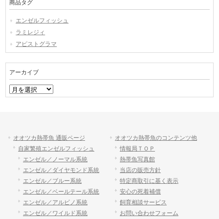
商品タグ
エンゼルフィッシュ
ラミレジィ
アピストグラマ
アーカイブ
ア
ー
カ
イ
ブ
オオツカ熱帯魚 通販ページ
オオツカ熱帯魚のコンテンツ他
自家繁殖エンゼルフィッシュ
情報局ＴＯＰ
エンゼル／ノーマル系統
熱帯魚写真館
エンゼル／ダイヤモンド系統
当店の販売方針
エンゼル／ブルー系統
特定商取引に基く表示
エンゼル／ベールテール系統
安心の死着補償
エンゼル／アルビノ系統
飼育相談サービス
エンゼル／ワイルド系統
お問い合わせフォーム