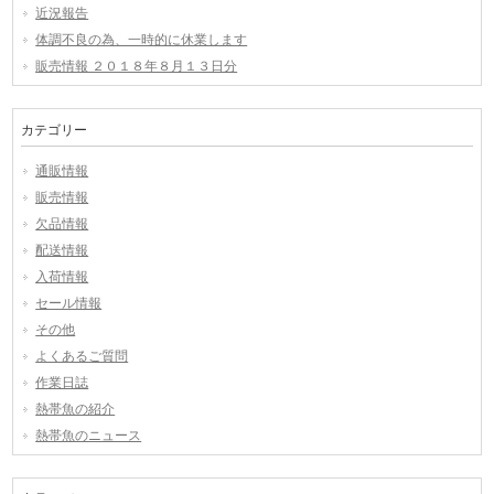
近況報告
体調不良の為、一時的に休業します
販売情報 ２０１８年８月１３日分
カテゴリー
通販情報
販売情報
欠品情報
配送情報
入荷情報
セール情報
その他
よくあるご質問
作業日誌
熱帯魚の紹介
熱帯魚のニュース