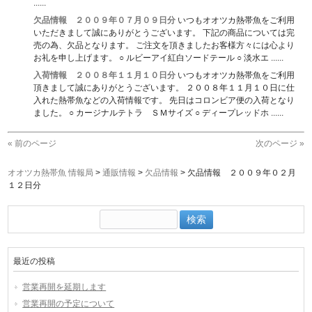
......
欠品情報 ２００９年０７月０９日分
いつもオオツカ熱帯魚をご利用
いただきまして誠にありがとうございます。 下記の商品については完
売の為、欠品となります。 ご注文を頂きましたお客様方々には心より
お礼を申し上げます。 ○ ルビーアイ紅白ソードテール ○ 淡水エ ......
入荷情報 ２００８年１１月１０日分
いつもオオツカ熱帯魚をご利用
頂きまして誠にありがとうございます。 ２００８年１１月１０日に仕
入れた熱帯魚などの入荷情報です。 先日はコロンビア便の入荷となり
ました。 ○ カージナルテトラ ＳＭサイズ ○ ディープレッドホ ......
« 前のページ
次のページ »
オオツカ熱帯魚 情報局
>
通販情報
>
欠品情報
>
欠品情報 ２００９年０２月
１２日分
検
索:
最近の投稿
営業再開を延期します
営業再開の予定について