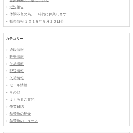
営業再開の予定について
近況報告
体調不良の為、一時的に休業します
販売情報 ２０１８年８月１３日分
カテゴリー
通販情報
販売情報
欠品情報
配送情報
入荷情報
セール情報
その他
よくあるご質問
作業日誌
熱帯魚の紹介
熱帯魚のニュース