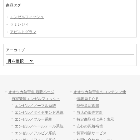
商品タグ
エンゼルフィッシュ
ラミレジィ
アピストグラマ
アーカイブ
ア
ー
カ
イ
ブ
オオツカ熱帯魚 通販ページ
オオツカ熱帯魚のコンテンツ他
自家繁殖エンゼルフィッシュ
情報局ＴＯＰ
エンゼル／ノーマル系統
熱帯魚写真館
エンゼル／ダイヤモンド系統
当店の販売方針
エンゼル／ブルー系統
特定商取引に基く表示
エンゼル／ベールテール系統
安心の死着補償
エンゼル／アルビノ系統
飼育相談サービス