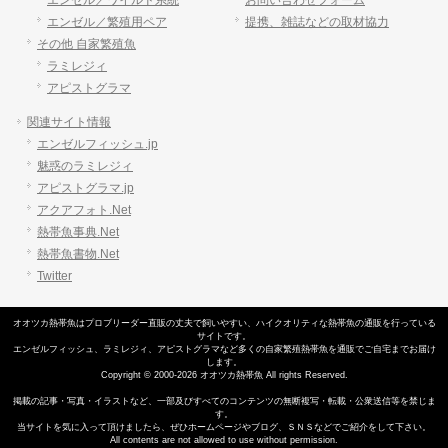
エンゼル／ワイルド系統
お問い合わせフォーム
エンゼル／繁殖用ペア
提携、雑誌などの取材協力
その他 自家繁殖魚
ラミレジィ
アピストグラマ
関連サイト情報
エンゼルフィッシュ.jp
魅惑のラミレジィ
アピストグラマ.jp
アクアフォト.Net
熱帯魚事典.Net
熱帯魚書物.Net
Twitter
オオツカ熱帯魚はプロブリーダー直販の丈夫で飼いやすい、
ハイクオリティな熱帯魚の通販
を行っている
サイトです。
エンゼルフィッシュ
、
ラミレジィ
、
アピストグラマ
など多くの自家繁殖
熱帯魚
を通販でご自宅までお届け
します。
Copyright © 2000-2026 オオツカ熱帯魚 All rights Reserved.
掲載の記事・写真・イラストなど、一部及びすべてのコンテンツの無断複写・転載・公衆送信等を禁じま
す。
当サイトを気に入って頂けましたら、ぜひホームページやブログ、ＳＮＳなどでご紹介をして下さい。
All contents are not allowed to use without permission.