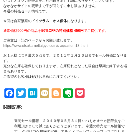
いつもオオツカ熱帯魚をご利用頂きまして誠にありがとうございます。
なかなかサイトの更新まで手が回らずに申し訳ありません。
今週の特売セール情報です。
今回は自家繁殖の
ドイツラム オス個体
になります。
通常価格900円の商品を
50%OFFの特別価格 450円
でご提供です。
ご注文は下記のページからお願い致します。
https://www.otsuka-nettaigyo.com/c-aquarium13-.html
お１人様につき最大５点まで、２０１１年１月２３日までセール特価になりま
す。
充分な在庫を確保しておりますが、在庫切れとなった場合は早期に終了する場
合もあります。
ご希望のお客様はぜひお早めにご注文ください。
Facebook
Twitter
Hatena
Mixi
Blogger
Evernote
Pocket
関連記事:
週間セール情報 ２０１０年０５月３１日
いつもオオツカ熱帯魚をご
利用頂きまして誠にありがとうございます。 今週の特売セール情報で
す。 今回はコケ掃除の定番、アルビノパールブッシープレコになりま