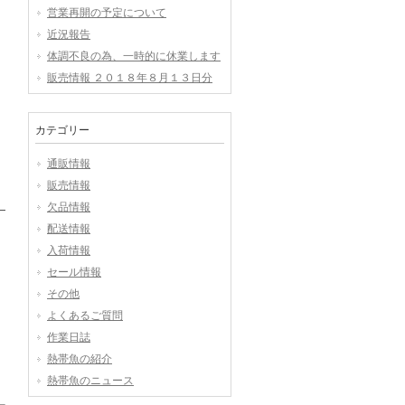
営業再開の予定について
近況報告
体調不良の為、一時的に休業します
販売情報 ２０１８年８月１３日分
カテゴリー
通販情報
販売情報
欠品情報
配送情報
入荷情報
セール情報
その他
よくあるご質問
作業日誌
熱帯魚の紹介
熱帯魚のニュース