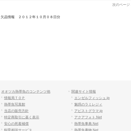
次のページ 
>
欠品情報 ２０１２年１０月０８日分
オオツカ熱帯魚のコンテンツ他
関連サイト情報
情報局ＴＯＰ
エンゼルフィッシュ.jp
熱帯魚写真館
魅惑のラミレジィ
当店の販売方針
アピストグラマ.jp
特定商取引に基く表示
アクアフォト.Net
安心の死着補償
熱帯魚事典.Net
飼育相談サービス
熱帯魚書物.Net