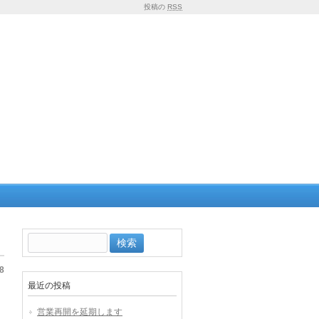
投稿の
RSS
検
索:
8
最近の投稿
営業再開を延期します