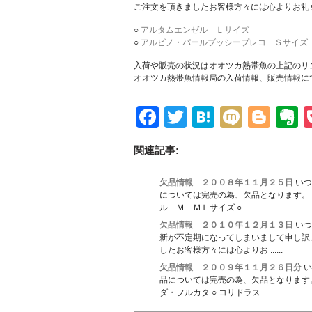
ご注文を頂きましたお客様方々には心よりお礼
○
アルタムエンゼル Ｌサイズ
○
アルビノ・パールブッシープレコ Ｓサイズ
入荷や販売の状況はオオツカ熱帯魚の上記のリ
オオツカ熱帯魚情報局の入荷情報、販売情報に
Facebook
Twitter
Hatena
Mixi
Blo
E
関連記事:
欠品情報 ２００８年１１月２５日
いつ
については完売の為、欠品となります。 
ル Ｍ－ＭＬサイズ ○ ......
欠品情報 ２０１０年１２月１３日
いつ
新が不定期になってしまいまして申し訳
したお客様方々には心よりお ......
欠品情報 ２００９年１１月２６日分
い
品については完売の為、欠品となります。
ダ・フルカタ ○ コリドラス ......