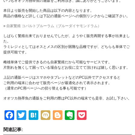
いつもオオツカ熱帯魚の通販をご利用頂き、誠にありがとうございます。
本日より販売を開始した商品は以下の内容となります。
商品の価格など詳しくは下記の通販ページへの個別リンクからご確認下さい。
○
自家繁殖 コバルトブルーラム（ブルーダイヤモンドラム）
しばらく繁殖出来ておりませんでしたが、ようやく販売再開する事が出来まし
た。
ラミレジィとしてはオスとメスの区別が困難な品種ですが、どちらも単体でご
提供可能です。
雌雄単体でご提供できるのも自家繁殖だから可能なサービスです。
片割れを無くして困っている場合などお役に立てて頂ければ嬉しく思います。
上記の通販ページはスマホやタブレットなどのPC以外でアクセスすると
ご利用の端末に合わせて販売ページが最適化されて表示されます。
（通常のPC用ページへの切り替える事も可能です）
オオツカ熱帯魚の通販をご利用の際はPC以外の端末でも是非、お試し下さい。
Facebook
Twitter
Hatena
Mixi
Blogger
Evernote
Pocket
関連記事: