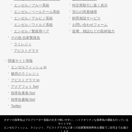
エンゼル／ブルー系統
特定商取引に基く表示
エンゼル／ベールテール系統
安心の死着補償
エンゼル／アルビノ系統
飼育相談サービス
エンゼル／ワイルド系統
お問い合わせフォーム
エンゼル／繁殖用ペア
提携、雑誌などの取材協力
その他 自家繁殖魚
ラミレジィ
アピストグラマ
関連サイト情報
エンゼルフィッシュ.jp
魅惑のラミレジィ
アピストグラマ.jp
アクアフォト.Net
熱帯魚事典.Net
熱帯魚書物.Net
Twitter
オオツカ熱帯魚はプロブリーダー直販の丈夫で飼いやすい、
ハイクオリティな熱帯魚の通販
を行っている
サイトです。
エンゼルフィッシュ
、
ラミレジィ
、
アピストグラマ
など多くの自家繁殖
熱帯魚
を通販でご自宅までお届け
します。