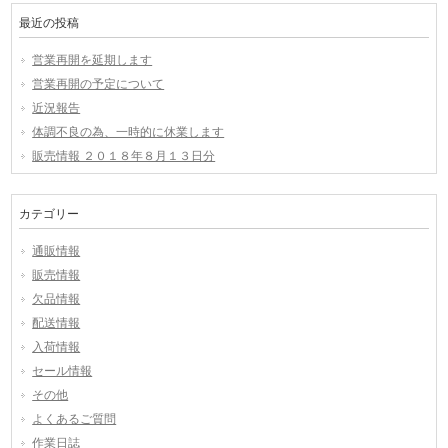
最近の投稿
営業再開を延期します
営業再開の予定について
近況報告
体調不良の為、一時的に休業します
販売情報 ２０１８年８月１３日分
カテゴリー
通販情報
販売情報
欠品情報
配送情報
入荷情報
セール情報
その他
よくあるご質問
作業日誌