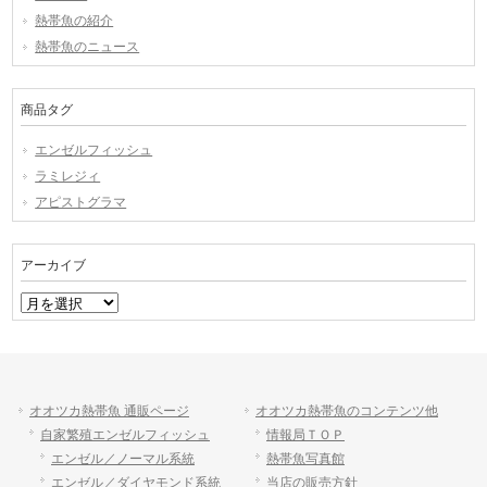
熱帯魚の紹介
熱帯魚のニュース
商品タグ
エンゼルフィッシュ
ラミレジィ
アピストグラマ
アーカイブ
ア
ー
カ
イ
ブ
オオツカ熱帯魚 通販ページ
オオツカ熱帯魚のコンテンツ他
自家繁殖エンゼルフィッシュ
情報局ＴＯＰ
エンゼル／ノーマル系統
熱帯魚写真館
エンゼル／ダイヤモンド系統
当店の販売方針