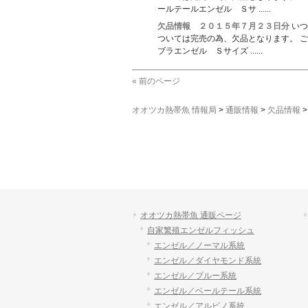
ールテールエンゼル Ｓサ ......
欠品情報 ２０１５年７月２３日分
いつ
ついては完売の為、欠品となります。 ご
ブラエンゼル Ｓサイズ ......
« 前のページ
オオツカ熱帯魚 情報局
>
通販情報
>
欠品情報
オオツカ熱帯魚 通販ページ
自家繁殖エンゼルフィッシュ
エンゼル／ノーマル系統
エンゼル／ダイヤモンド系統
エンゼル／ブルー系統
エンゼル／ベールテール系統
エンゼル／アルビノ系統