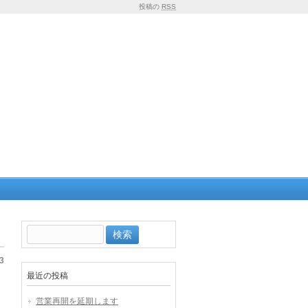
投稿の
RSS
検
索:
3
最近の投稿
営業再開を延期します