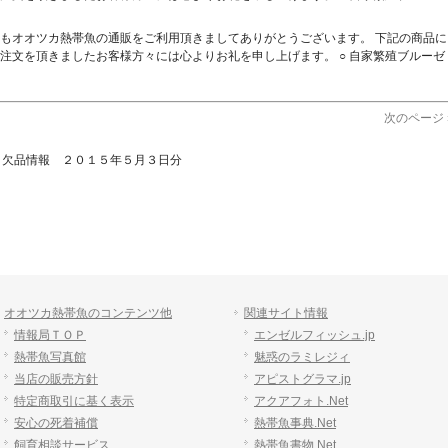
もオオツカ熱帯魚の通販をご利用頂きましてありがとうございます。 下記の商品に
注文を頂きましたお客様方々には心よりお礼を申し上げます。 ○ 自家繁殖ブルーゼ
次のページ 
>
欠品情報 ２０１５年５月３日分
オオツカ熱帯魚のコンテンツ他
関連サイト情報
情報局ＴＯＰ
エンゼルフィッシュ.jp
熱帯魚写真館
魅惑のラミレジィ
当店の販売方針
アピストグラマ.jp
特定商取引に基く表示
アクアフォト.Net
安心の死着補償
熱帯魚事典.Net
飼育相談サービス
熱帯魚書物.Net