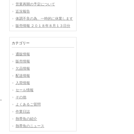
営業再開の予定について
近況報告
体調不良の為、一時的に休業します
販売情報 ２０１８年８月１３日分
カテゴリー
通販情報
販売情報
欠品情報
配送情報
入荷情報
セール情報
その他
よくあるご質問
作業日誌
熱帯魚の紹介
熱帯魚のニュース