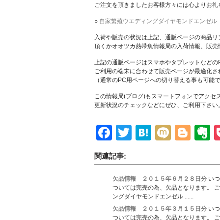
ご注文を頂きましたお客様方々には心よりお礼
○
自家繁殖ウエディングダイヤモンドエンゼル
入荷や販売の状況は上記、通販ページの商品リ
頂くかオオツカ熱帯魚情報局の入荷情報、販売
上記の通販ページはスマホやタブレットなどの
ご利用の端末に合わせて販売ページが最適化さ
（通常のPC用ページへの切り替える事も可能
この情報局(ブログ)もスマートフォンでアクセ
更新状況のチェックなどにぜひ、ご利用下さい
Facebook
Twitter
Hatena
Mixi
Blo
E
関連記事:
欠品情報 ２０１５年６月２８日分
いつ
ついては完売の為、欠品となります。 ご
ングダイヤモンドエンゼル ......
欠品情報 ２０１５年３月１５日分
いつ
ついては完売の為、欠品となります。 ご