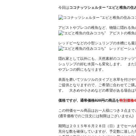
今回は
ココナッツシェルター “エビと稚魚の住
アピストやプレコの稚魚など、物陰に隠れる魚
レッドビーなどの小型シュリンプの水槽にも最
隠れ家として以外にも、天然素材のココナッツ
シュリンプの好む水質へも変化します。 また
やプレコの餌にもなります。
表面を磨いてツルツルのタイプと水草を付けや
ご提供となりますので、ご希望に合わせてご購
す。 大きめや小さめなどの希望がある場合は
価格ですが、
通常価格820円
の商品を
特別価格
この特価セール商品はお一人様につき３点まで
(通常価格でのご注文には制限はございません)
期間は２０１５年６月２８日（日）までセール
充分な数を確保していますが、予定数に達した