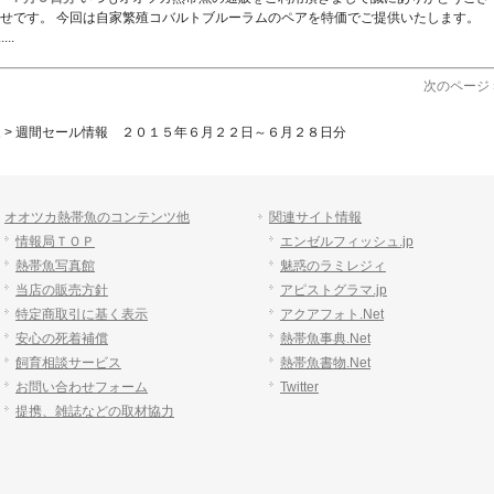
らせです。 今回は自家繁殖コバルトブルーラムのペアを特価でご提供いたします。
..
次のページ 
報
>
週間セール情報 ２０１５年６月２２日～６月２８日分
オオツカ熱帯魚のコンテンツ他
関連サイト情報
情報局ＴＯＰ
エンゼルフィッシュ.jp
熱帯魚写真館
魅惑のラミレジィ
当店の販売方針
アピストグラマ.jp
特定商取引に基く表示
アクアフォト.Net
安心の死着補償
熱帯魚事典.Net
飼育相談サービス
熱帯魚書物.Net
お問い合わせフォーム
Twitter
提携、雑誌などの取材協力