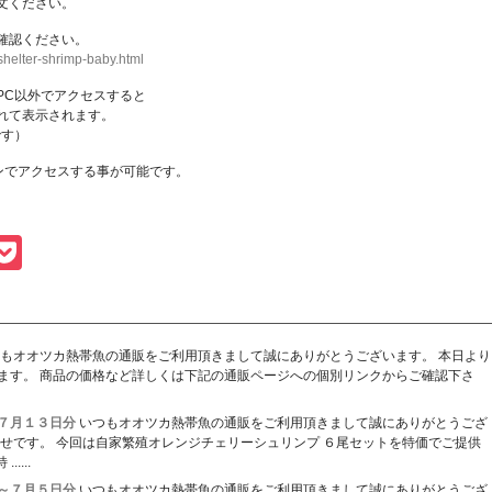
文ください。
確認ください。
shelter-shrimp-baby.html
PC以外でアクセスすると
れて表示されます。
です）
ンでアクセスする事が可能です。
。
gger
vernote
Pocket
もオオツカ熱帯魚の通販をご利用頂きまして誠にありがとうございます。 本日より
ます。 商品の価格など詳しくは下記の通販ページへの個別リンクからご確認下さ
７月１３日分
いつもオオツカ熱帯魚の通販をご利用頂きまして誠にありがとうござ
せです。 今回は自家繁殖オレンジチェリーシュリンプ ６尾セットを特価でご提供
....
～７月５日分
いつもオオツカ熱帯魚の通販をご利用頂きまして誠にありがとうござ