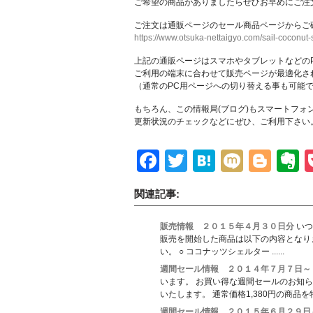
ご希望の商品がありましたらぜひお早めにご注
ご注文は通販ページのセール商品ページからご
https://www.otsuka-nettaigyo.com/sail-coconut-
上記の通販ページはスマホやタブレットなどの
ご利用の端末に合わせて販売ページが最適化さ
（通常のPC用ページへの切り替える事も可能
もちろん、この情報局(ブログ)もスマートフォ
更新状況のチェックなどにぜひ、ご利用下さい
Facebook
Twitter
Hatena
Mixi
Blo
E
関連記事:
販売情報 ２０１５年４月３０日分
いつ
販売を開始した商品は以下の内容となり
い。 ○ ココナッツシェルター ......
週間セール情報 ２０１４年７月７日～
います。 お買い得な週間セールのお知ら
いたします。 通常価格1,380円の商品を特 ..
週間セール情報 ２０１５年６月２９日