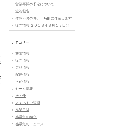
営業再開の予定について
近況報告
体調不良の為、一時的に休業します
販売情報 ２０１８年８月１３日分
カテゴリー
通販情報
や
販売情報
ビ
欠品情報
配送情報
の
入荷情報
ま
セール情報
その他
よくあるご質問
作業日誌
熱帯魚の紹介
熱帯魚のニュース