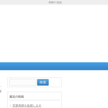
投稿の
RSS
検
索:
2
最近の投稿
営業再開を延期します