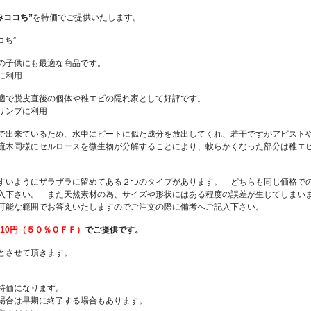
みココち”
を特価でご提供いたします。
の子供にも最適な商品です。
適で脱皮直後の個体や稚エビの隠れ家として好評です。
で出来ているため、水中にピートに似た成分を放出してくれ、若干ですがアピスト
流木同様にセルロースを微生物が分解することにより、軟らかくなった部分は稚エ
すいようにザラザラに留めてある２つのタイプがあります。 どちらも同じ価格で
入下さい。 また天然素材の為、サイズや形状にはある程度の誤差が生じてしまい
可能な範囲でお答えいたしますのでご注文の際に備考へご記入下さい。
410円（５０％ＯＦＦ）
でご提供です。
とさせて頂きます。
特価になります。
場合は早期に終了する場合もあります。