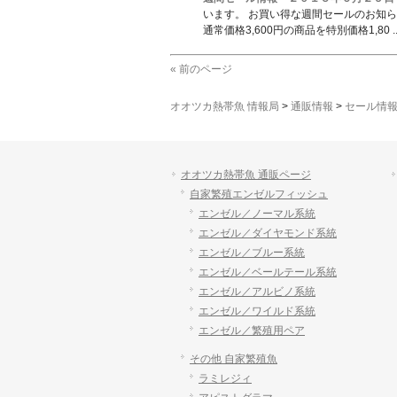
います。 お買い得な週間セールのお知
通常価格3,600円の商品を特別価格1,80 ....
« 前のページ
オオツカ熱帯魚 情報局
>
通販情報
>
セール情
オオツカ熱帯魚 通販ページ
自家繁殖エンゼルフィッシュ
エンゼル／ノーマル系統
エンゼル／ダイヤモンド系統
エンゼル／ブルー系統
エンゼル／ベールテール系統
エンゼル／アルビノ系統
エンゼル／ワイルド系統
エンゼル／繁殖用ペア
その他 自家繁殖魚
ラミレジィ