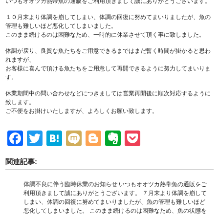
いつもオオツカ熱帯魚の通販をご利用頂きまして誠にありがとうございます。
１０月末より体調を崩してしまい、体調の回復に努めてまいりましたが、魚の
管理も難しいほど悪化してしまいました。
このまま続けるのは困難なため、一時的に休業させて頂く事に致しました。
体調が戻り、良質な魚たちをご用意できるまではまだ暫く時間が掛かると思わ
れますが、
お客様に喜んで頂ける魚たちをご用意して再開できるように努力してまいりま
す。
休業期間中の問い合わせなどにつきましては営業再開後に順次対応するように
致します。
ご不便をお掛けいたしますが、よろしくお願い致します。
Facebook
Twitter
Hatena
Mixi
Blogger
Evernote
Pocket
関連記事:
体調不良に伴う臨時休業のお知らせ
いつもオオツカ熱帯魚の通販をご
利用頂きまして誠にありがとうございます。 ７月末より体調を崩して
しまい、体調の回復に努めてまいりましたが、魚の管理も難しいほど
悪化してしまいました。 このまま続けるのは困難なため、魚の状態を