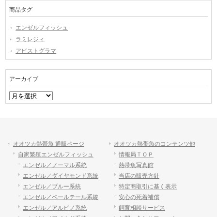
商品タグ
エンゼルフィッシュ
ラミレジィ
アピストグラマ
アーカイブ
ア
ー
カ
イ
ブ
オオツカ熱帯魚 通販ページ
オオツカ熱帯魚のコンテンツ他
自家繁殖エンゼルフィッシュ
情報局ＴＯＰ
エンゼル／ノーマル系統
熱帯魚写真館
エンゼル／ダイヤモンド系統
当店の販売方針
エンゼル／ブルー系統
特定商取引に基く表示
エンゼル／ベールテール系統
安心の死着補償
エンゼル／アルビノ系統
飼育相談サービス