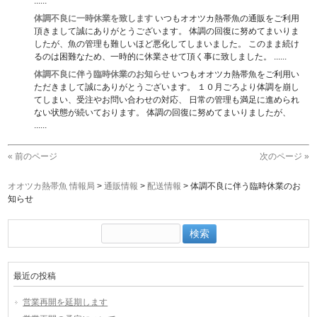
......
体調不良に一時休業を致します
いつもオオツカ熱帯魚の通販をご利用
頂きまして誠にありがとうございます。 体調の回復に努めてまいりま
したが、魚の管理も難しいほど悪化してしまいました。 このまま続け
るのは困難なため、一時的に休業させて頂く事に致しました。 ......
体調不良に伴う臨時休業のお知らせ
いつもオオツカ熱帯魚をご利用い
ただきまして誠にありがとうございます。 １０月ごろより体調を崩し
てしまい、受注やお問い合わせの対応、 日常の管理も満足に進められ
ない状態が続いております。 体調の回復に努めてまいりましたが、
......
« 前のページ
次のページ »
オオツカ熱帯魚 情報局
>
通販情報
>
配送情報
>
体調不良に伴う臨時休業のお
知らせ
検
索:
最近の投稿
営業再開を延期します