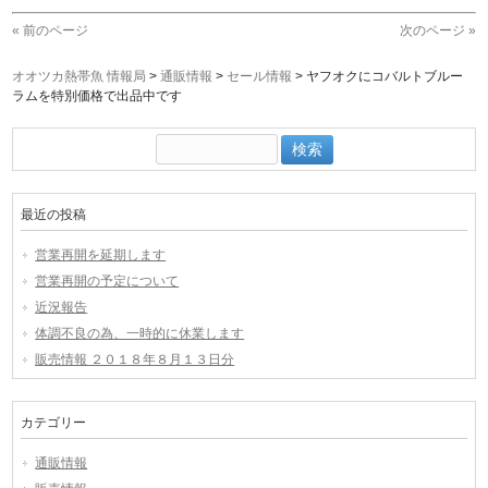
« 前のページ
次のページ »
オオツカ熱帯魚 情報局
>
通販情報
>
セール情報
>
ヤフオクにコバルトブルー
ラムを特別価格で出品中です
検
索:
最近の投稿
営業再開を延期します
営業再開の予定について
近況報告
体調不良の為、一時的に休業します
販売情報 ２０１８年８月１３日分
カテゴリー
通販情報