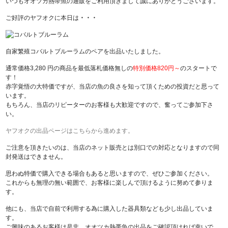
いつもオオツカ熱帯魚の通販をご利用頂きまして誠にありがとうございます。
ご好評のヤフオクに本日は
・・・
自家繁殖コバルトブルーラムのペア
を出品いたしました。
通常価格3,280 円の商品を最低落札価格無し
の
特別価格820円～
のスタートで
す！
赤字覚悟の大特価ですが、当店の魚の良さを知って頂くための投資だと思って
います。
もちろん、当店のリピーターのお客様も大歓迎ですので、奮ってご参加下さ
い。
ヤフオクの出品ページはこちらから進めます。
ご注意を頂きたいのは、当店のネット販売とは別口での対応となりますので同
封発送はできません。
思わぬ特価で購入できる場合もあると思いますので、ぜひご参加ください。
これからも無理の無い範囲で、お客様に楽しんで頂けるように努めて参りま
す。
他にも、当店で自前で利用する為に購入した器具類なども少し出品していま
す。
ご興味のあるお客様は是非、オオツカ熱帯魚の出品をご確認頂ければ幸いで