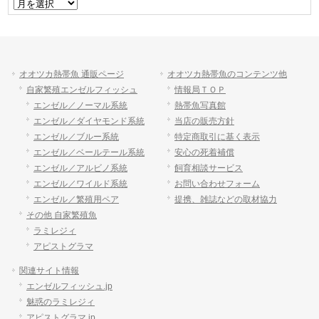
ア
ー
カ
イ
ブ
オオツカ熱帯魚 通販ページ
オオツカ熱帯魚のコンテンツ他
自家繁殖エンゼルフィッシュ
情報局ＴＯＰ
エンゼル／ノーマル系統
熱帯魚写真館
エンゼル／ダイヤモンド系統
当店の販売方針
エンゼル／ブルー系統
特定商取引に基く表示
エンゼル／ベールテール系統
安心の死着補償
エンゼル／アルビノ系統
飼育相談サービス
エンゼル／ワイルド系統
お問い合わせフォーム
エンゼル／繁殖用ペア
提携、雑誌などの取材協力
その他 自家繁殖魚
ラミレジィ
アピストグラマ
関連サイト情報
エンゼルフィッシュ.jp
魅惑のラミレジィ
アピストグラマ.jp