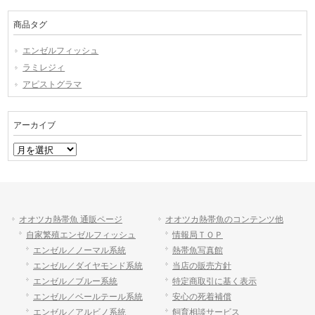
商品タグ
エンゼルフィッシュ
ラミレジィ
アピストグラマ
アーカイブ
ア
ー
カ
イ
ブ
オオツカ熱帯魚 通販ページ
オオツカ熱帯魚のコンテンツ他
自家繁殖エンゼルフィッシュ
情報局ＴＯＰ
エンゼル／ノーマル系統
熱帯魚写真館
エンゼル／ダイヤモンド系統
当店の販売方針
エンゼル／ブルー系統
特定商取引に基く表示
エンゼル／ベールテール系統
安心の死着補償
エンゼル／アルビノ系統
飼育相談サービス