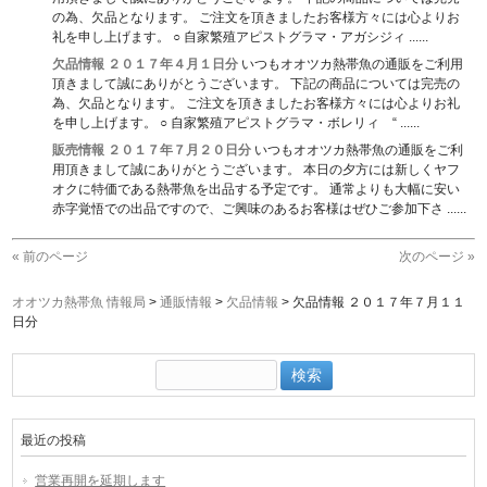
の為、欠品となります。 ご注文を頂きましたお客様方々には心よりお
礼を申し上げます。 ○ 自家繁殖アピストグラマ・アガシジィ ......
欠品情報 ２０１７年４月１日分
いつもオオツカ熱帯魚の通販をご利用
頂きまして誠にありがとうございます。 下記の商品については完売の
為、欠品となります。 ご注文を頂きましたお客様方々には心よりお礼
を申し上げます。 ○ 自家繁殖アピストグラマ・ボレリィ “ ......
販売情報 ２０１７年７月２０日分
いつもオオツカ熱帯魚の通販をご利
用頂きまして誠にありがとうございます。 本日の夕方には新しくヤフ
オクに特価である熱帯魚を出品する予定です。 通常よりも大幅に安い
赤字覚悟での出品ですので、ご興味のあるお客様はぜひご参加下さ ......
« 前のページ
次のページ »
オオツカ熱帯魚 情報局
>
通販情報
>
欠品情報
>
欠品情報 ２０１７年７月１１
日分
検
索:
最近の投稿
営業再開を延期します