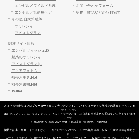
エンゼル／ワイルド系統
お問い合わせフォーム
エンゼル／繁殖用ペア
提携、雑誌などの取材協力
その他 自家繁殖魚
ラミレジィ
アピストグラマ
関連サイト情報
エンゼルフィッシュ.jp
魅惑のラミレジィ
アピストグラマ.jp
アクアフォト.Net
熱帯魚事典.Net
熱帯魚書物.Net
Twitter
オオツカ熱帯魚はプロブリーダー直販の丈夫で飼いやすい、
ハイクオリティな熱帯魚の通販
を行っている
サイトです。
エンゼルフィッシュ
、
ラミレジィ
、
アピストグラマ
など多くの自家繁殖
熱帯魚
を通販でご自宅までお届け
します。
Copyright © 2000-2026 オオツカ熱帯魚 All rights Reserved.
掲載の記事・写真・イラストなど、一部及びすべてのコンテンツの無断複写・転載・公衆送信等を禁じま
す。
当サイトを気に入って頂けましたら、ぜひホームページやブログ、ＳＮＳなどでご紹介をして下さい。