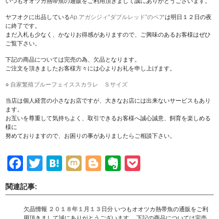
いつもオオツカ熱帯魚の通販をご利用頂きまして誠にありがとうございます。
ヤフオクに出品している
Ap.アガシジィ“ダブルレッド”のペア
は明日１２日の夜
に終了です。
まだ入札も少なく、かなりお得感がありますので、ご興味のあるお客様はぜひ
ご覧下さい。
下記の商品については完売の為、欠品となります。
ご注文を頂きましたお客様方々には心よりお礼を申し上げます。
○
自家繁殖ブルーフェイススカラレ Ｓサイズ
当店は個人経営の小さなお店ですが、大きなお店には出来ないサービスもあり
ます。
お互いを尊重して気持ちよく、取引できるお客様へ誠心誠意、飼育を楽しめる
様に
努めておりますので、お困りの事がありましたらご相談下さい。
Facebook
Twitter
Hatena
Mixi
Blogger
Evernote
Pocket
関連記事:
欠品情報 ２０１８年１月１３日分
いつもオオツカ熱帯魚の通販をご利
用頂きまして誠にありがとうございます。 下記の商品については完売