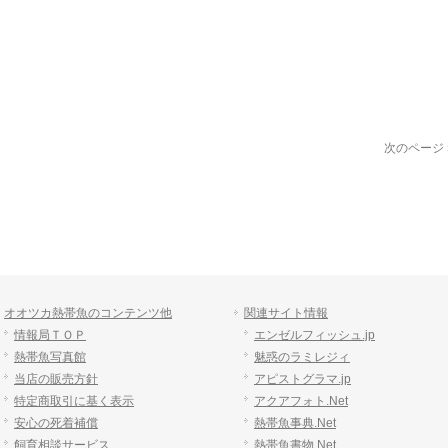
次のページ 
オオツカ熱帯魚のコンテンツ他
関連サイト情報
情報局ＴＯＰ
エンゼルフィッシュ.jp
熱帯魚写真館
魅惑のラミレジィ
当店の販売方針
アピストグラマ.jp
特定商取引に基く表示
アクアフォト.Net
安心の死着補償
熱帯魚事典.Net
飼育相談サービス
熱帯魚書物.Net