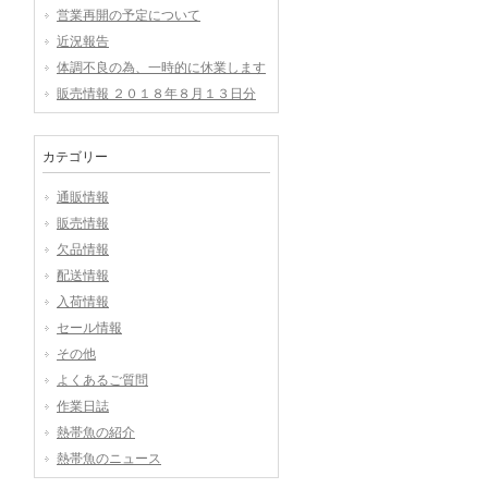
営業再開の予定について
近況報告
体調不良の為、一時的に休業します
販売情報 ２０１８年８月１３日分
カテゴリー
通販情報
販売情報
欠品情報
配送情報
入荷情報
セール情報
その他
よくあるご質問
作業日誌
熱帯魚の紹介
熱帯魚のニュース