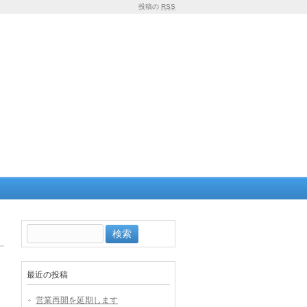
投稿の
RSS
検
索:
最近の投稿
営業再開を延期します