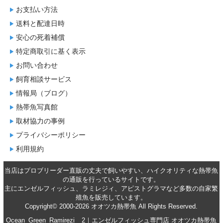
お支払い方法
送料と配達日時
安心の死着補償
特定商取引に基く表示
お問い合わせ
飼育相談サービス
情報局（ブログ）
熱帯魚写真館
取材協力の事例
プライバシーポリシー
利用規約
当店はプロブリーダー直販の丈夫で飼いやすい、ハイクオリティな
熱帯魚
の通販
を行っているサイトです。
主に
エンゼルフィッシュ
、
ラミレジィ
、
アピストグラマ
など多数の自家繁
殖魚を
販売
しています。
Copyright© 2000-2026 オオツカ熱帯魚 All Rights Reserved.
Ocean_Green_Ramirezi__2｜エンゼルフィッシュ専門店 オオツカ熱帯魚