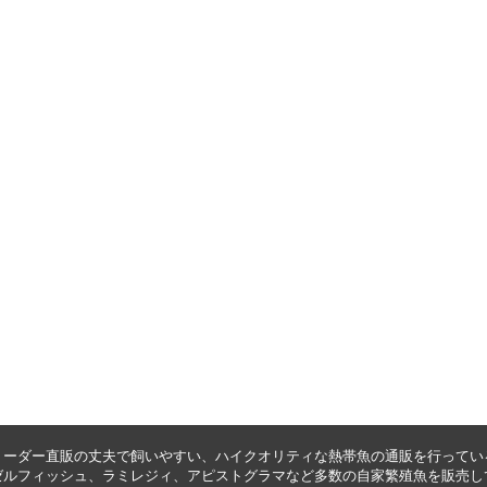
リーダー直販の丈夫で飼いやすい、ハイクオリティな
熱帯魚の通販
を行ってい
ゼルフィッシュ
、
ラミレジィ
、
アピストグラマ
など多数の自家繁殖魚を
販売
し