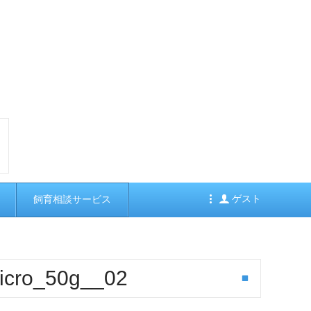
ゲスト
飼育相談サービス
cro_50g__02