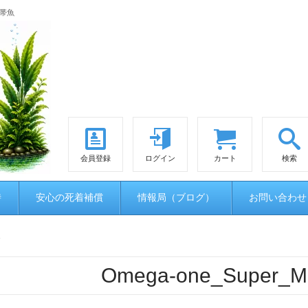
熱帯魚
会員登録
ログイン
カート
検索
時
安心の死着補償
情報局（ブログ）
お問い合わせ
2
Omega-one_Super_Mi