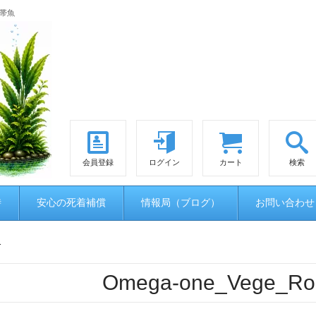
熱帯魚
会員登録
ログイン
カート
検索
時
安心の死着補償
情報局（ブログ）
お問い合わせ
1
Omega-one_Vege_Ro