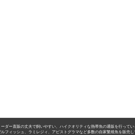
リーダー直販の丈夫で飼いやすい、ハイクオリティな
熱帯魚の通販
を行ってい
ゼルフィッシュ
、
ラミレジィ
、
アピストグラマ
など多数の自家繁殖魚を
販売
し