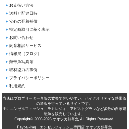
お支払い方法
送料と配達日時
安心の死着補償
特定商取引に基く表示
お問い合わせ
飼育相談サービス
情報局（ブログ）
熱帯魚写真館
取材協力の事例
プライバシーポリシー
利用規約
当店はプロブリーダー直販の丈夫で飼いやすい、ハイクオリティな
熱帯魚
の通販
を行っているサイトです。
主に
エンゼルフィッシュ
、
ラミレジィ
、
アピストグラマ
など多数の自家繁
殖魚を
販売
しています。
Copyright© 2000-2026 オオツカ熱帯魚 All Rights Reserved.
Paypal-Img｜エンゼルフィッシュ専門店 オオツカ熱帯魚