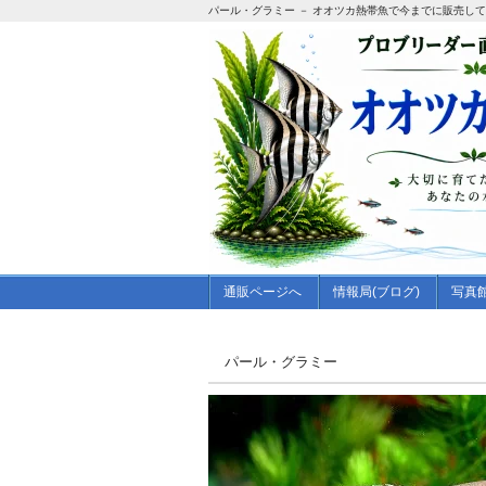
パール・グラミー － オオツカ熱帯魚で今までに販売し
通販ページへ
情報局(ブログ)
写真
パール・グラミー