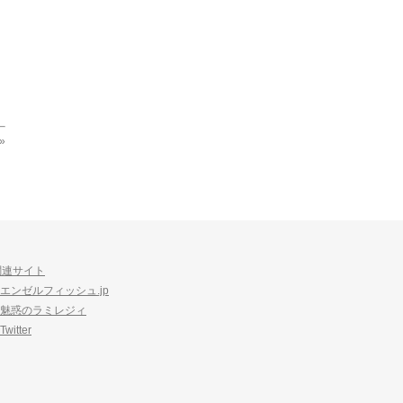
»
関連サイト
エンゼルフィッシュ.jp
魅惑のラミレジィ
Twitter