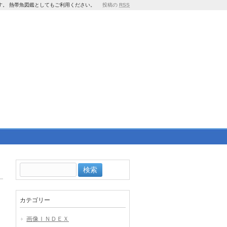
す。 熱帯魚図鑑としてもご利用ください。
投稿の
RSS
検
索:
カテゴリー
画像ＩＮＤＥＸ