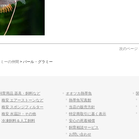
次のページ 
ラミーの仲間
>
パール・グラミー
飼育用品 器具・飼料など
オオツカ熱帯魚
格安 エアーストーンなど
熱帯魚写真館
格安 スポンジフィルター
当店の販売方針
格安 水温計・その他
特定商取引に基く表示
冷凍飼料＆人工飼料
安心の死着補償
飼育相談サービス
お問い合わせ