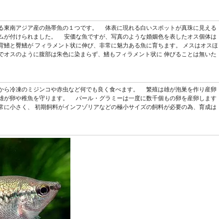
る東南アジア産の熱帯魚の１つです。 体表に現れる白いスポットが真珠に見える
ムが付けられました。 安価な魚ですが、写真のような婚姻色を表したオス個体は
背鰭と臀鰭が フィラメント状に伸び、非常に魅力ある魚に育ちます。 メスはオスほ
でオスのように腹部は朱色に染まらず、鰭もフィラメント状に 伸びることは無いた
。
から冷凍のミジンコや赤虫など何でも良く食べます。 繁殖は雄が泡巣を作り産卵
雄が卵や稚魚を守ります。 パール・グラミーは一度に数千個もの卵を産卵します
常に小さく、 初期飼料がインフゾリアなどの極小サイズの飼料が必要の為、育成は