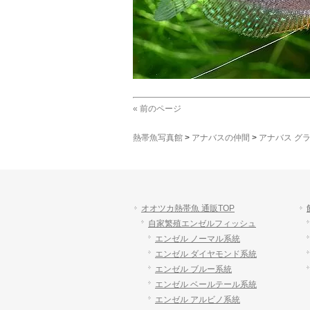
« 前のページ
熱帯魚写真館
>
アナバスの仲間
>
アナバス グ
オオツカ熱帯魚 通販TOP
自家繁殖エンゼルフィッシュ
エンゼル ノーマル系統
エンゼル ダイヤモンド系統
エンゼル ブルー系統
エンゼル ベールテール系統
エンゼル アルビノ系統