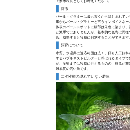
で参考程度としてお考えください。
特徴
パール・グラミーは最も古くから親しまれてい
事からパール・グラミーと言うインボイスネー
体表のパールスポットに腹部は朱色に染まり、
ど派手ではありませんが、基本的な色彩は同様
め、成熟すると容易に判別することができます
飼育について
水質、水温共に適応範囲は広く、餌も人工飼料
するバブルネストビルダーと呼ばれるタイプで
が、産卵までは容易に行えるものの、稚魚が非
難易度の高い魚です。
二次性徴の現れていない若魚