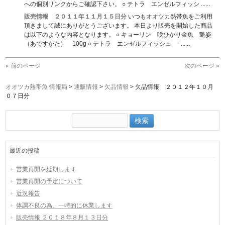
への個別リンクからご確認下さい。 ○ テトラ エンゼルフィッシ ......
販売情報 ２０１１年１１月１５日分
いつもオオツカ熱帯魚をご利用
頂きまして誠にありがとうございます。 本日より販売を開始した商品
は以下のような内容となります。 ○ キョーリン 咲ひかり金魚 艶姿
（あですがた） 100g ○ テトラ エンゼルフィッシュ - ......
« 前のページ
次のページ »
オオツカ熱帯魚 情報局
>
通販情報
>
欠品情報
>
欠品情報 ２０１２年１０月
０７日分
検
索:
最近の投稿
営業再開を延期します
営業再開の予定について
近況報告
体調不良の為、一時的に休業します
販売情報 ２０１８年８月１３日分