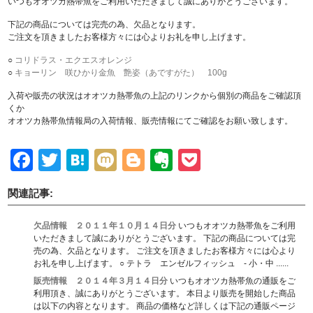
いつもオオツカ熱帯魚をご利用いただきまして誠にありがとうございます。
下記の商品については完売の為、欠品となります。
ご注文を頂きましたお客様方々には心よりお礼を申し上げます。
○
コリドラス・エクエスオレンジ
○
キョーリン 咲ひかり金魚 艶姿（あですがた） 100g
入荷や販売の状況はオオツカ熱帯魚の上記のリンクから個別の商品をご確認頂
くか
オオツカ熱帯魚情報局の入荷情報、販売情報にてご確認をお願い致します。
Facebook
Twitter
Hatena
Mixi
Blogger
Evernote
Pocket
関連記事:
欠品情報 ２０１１年１０月１４日分
いつもオオツカ熱帯魚をご利用
いただきまして誠にありがとうございます。 下記の商品については完
売の為、欠品となります。 ご注文を頂きましたお客様方々には心より
お礼を申し上げます。 ○ テトラ エンゼルフィッシュ - 小・中 ......
販売情報 ２０１４年３月１４日分
いつもオオツカ熱帯魚の通販をご
利用頂き、誠にありがとうございます。 本日より販売を開始した商品
は以下の内容となります。 商品の価格など詳しくは下記の通販ページ