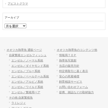
アピストグラマ
アーカイブ
ア
ー
カ
イ
ブ
オオツカ熱帯魚 通販ページ
オオツカ熱帯魚のコンテンツ他
自家繁殖エンゼルフィッシュ
情報局ＴＯＰ
エンゼル／ノーマル系統
熱帯魚写真館
エンゼル／ダイヤモンド系統
当店の販売方針
エンゼル／ブルー系統
特定商取引に基く表示
エンゼル／ベールテール系統
安心の死着補償
エンゼル／アルビノ系統
飼育相談サービス
エンゼル／ワイルド系統
お問い合わせフォーム
エンゼル／繁殖用ペア
提携、雑誌などの取材協力
その他 自家繁殖魚
ラミレジィ