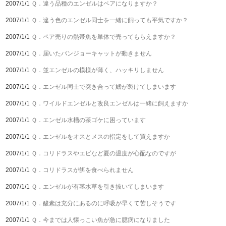
2007/1/1
Ｑ．違う品種のエンゼルはペアになりますか？
2007/1/1
Ｑ．違う色のエンゼル同士を一緒に飼っても平気ですか？
2007/1/1
Ｑ．ペア売りの熱帯魚を単体で売ってもらえますか？
2007/1/1
Ｑ．届いたバンジョーキャットが動きません
2007/1/1
Ｑ．並エンゼルの模様が薄く、ハッキリしません
2007/1/1
Ｑ．エンゼル同士で突き合って鰭が裂けてしまいます
2007/1/1
Ｑ．ワイルドエンゼルと改良エンゼルは一緒に飼えますか
2007/1/1
Ｑ．エンゼル水槽の茶ゴケに困っています
2007/1/1
Ｑ．エンゼルをオスとメスの指定をして買えますか
2007/1/1
Ｑ．コリドラスやエビなど夏の温度が心配なのですが
2007/1/1
Ｑ．コリドラスが餌を食べられません
2007/1/1
Ｑ．エンゼルが有茎水草を引き抜いてしまいます
2007/1/1
Ｑ．酸素は充分にあるのに呼吸が早くて苦しそうです
2007/1/1
Ｑ．今までは人懐っこい魚が急に臆病になりました