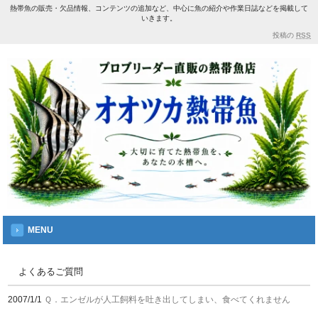
熱帯魚の販売・欠品情報、コンテンツの追加など、中心に魚の紹介や作業日誌などを掲載して
いきます。
投稿の
RSS
MENU
よくあるご質問
2007/1/1
Ｑ．エンゼルが人工飼料を吐き出してしまい、食べてくれません