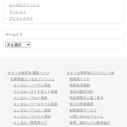
エンゼルフィッシュ
ラミレジィ
アピストグラマ
アーカイブ
ア
ー
カ
イ
ブ
オオツカ熱帯魚 通販ページ
オオツカ熱帯魚のコンテンツ他
自家繁殖エンゼルフィッシュ
情報局ＴＯＰ
エンゼル／ノーマル系統
熱帯魚写真館
エンゼル／ダイヤモンド系統
当店の販売方針
エンゼル／ブルー系統
特定商取引に基く表示
エンゼル／ベールテール系統
安心の死着補償
エンゼル／アルビノ系統
飼育相談サービス
エンゼル／ワイルド系統
お問い合わせフォーム
エンゼル／繁殖用ペア
提携、雑誌などの取材協力