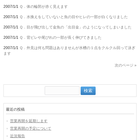
2007/1/1
Ｑ．体の輪郭が赤く見えます
2007/1/1
Ｑ．水換えをしていないと魚の目やヒレの一部が白くなりました
2007/1/1
Ｑ．目が飛び出して金魚の「出目金」のようになってしまいました
2007/1/1
Ｑ．背ビレや尾びれの一部が長く伸びてきました
2007/1/1
Ｑ．外見は何も問題はありませんが水槽の１点をクルクル回って泳ぎ
ます
次のページ »
検
索:
最近の投稿
営業再開を延期します
営業再開の予定について
近況報告