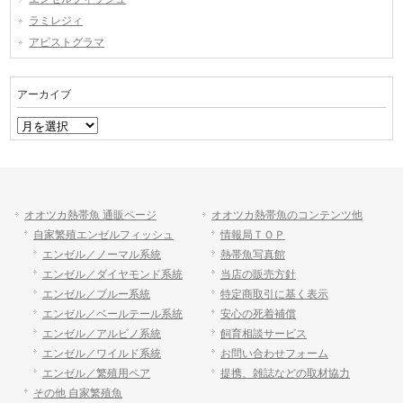
ラミレジィ
アピストグラマ
アーカイブ
ア
ー
カ
イ
ブ
オオツカ熱帯魚 通販ページ
オオツカ熱帯魚のコンテンツ他
自家繁殖エンゼルフィッシュ
情報局ＴＯＰ
エンゼル／ノーマル系統
熱帯魚写真館
エンゼル／ダイヤモンド系統
当店の販売方針
エンゼル／ブルー系統
特定商取引に基く表示
エンゼル／ベールテール系統
安心の死着補償
エンゼル／アルビノ系統
飼育相談サービス
エンゼル／ワイルド系統
お問い合わせフォーム
エンゼル／繁殖用ペア
提携、雑誌などの取材協力
その他 自家繁殖魚